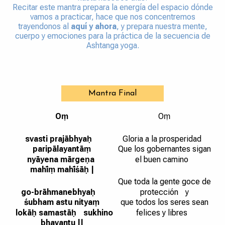
Recitar este mantra prepara la energía del espacio dónde
vamos a practicar, hace que nos concentremos
trayendonos al
aquí y ahora
, y prepara nuestra mente,
cuerpo y emociones para la práctica de la secuencia de
Ashtanga yoga.
Mantra Final
Oṃ
Oṃ
svasti prajābhyaḥ
Gloria a la prosperidad
paripālayantāṃ
Que los gobernantes sigan
nyāyena mārgeṇa
el buen camino
mahīṃ mahīśāḥ |
Que toda la gente goce de
go-brāhmanebhyaḥ
protección y
śubham astu nityaṃ
que todos los seres sean
lokāḥ samastāḥ sukhino
felices y libres
bhavantu ||