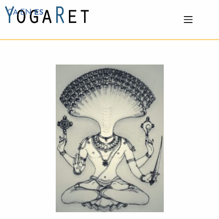
CA
EN
ES