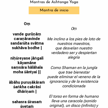
Mantras de Ashtanga Yoga
Mantra de inicio
Oṃ
Oṃ
vande gurūṇāṃ
caraṇāravinde
Me inclino a los pies de loto de
sandarśita svātma
nuestros maestros,
sukhāva bodhe |
que desvelan nuestro
verdadero ser y despiertan
alegría
niḥśreyase jāṅgali
kāyamāne
saṃsāra hālāhala
Como Shaman en la jungla
moha śāntyai ||
que trae bienestar
puede eliminar el veneno de la
ignorancia y de la existencia
ābāhu puruṣākāraṁ
condicionada
śaṅkha cakrāsi
dhāriṇaṁ |
El torso en forma de humano
lleva una caracola (sonido
sahasra śirasaṁ
original), un disco (infinito) y
śvetaṁ